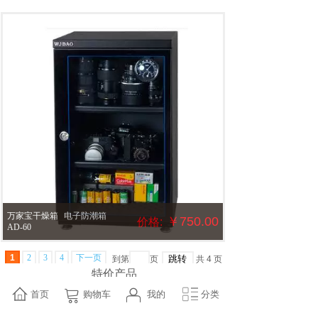
万家宝干燥箱
电子防潮箱
￥750.00
价格:
AD-60
1
2
3
4
下一页
到第
页
共
4
页
特价产品
首页
购物车
我的
分类
默认排序
新品
热销
特价
总价