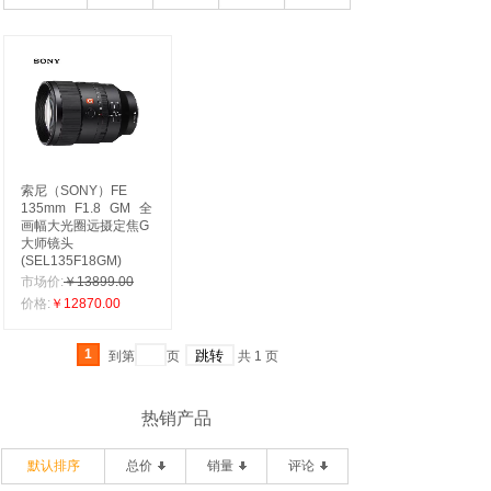
索尼（SONY）FE
135mm
F1.8
GM
全
画幅大光圈远摄定焦G
大师镜头
(SEL135F18GM)
市场价:
￥13899.00
价格:
￥12870.00
1
到第
页
共
1
页
热销产品
默认排序
总价
销量
评论